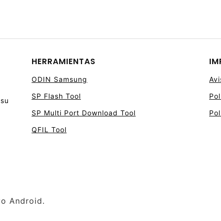
HERRAMIENTAS
IM
ODIN Samsung
Avi
SP Flash Tool
Pol
 su
SP Multi Port Download Tool
Pol
QFIL Tool
vo Android.