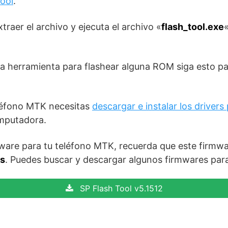
Tool
.
aer el archivo y ejecuta el archivo «
flash_tool.exe
«
sta herramienta para flashear alguna ROM siga esto p
eléfono MTK necesitas
descargar e instalar los driver
mputadora.
mware para tu teléfono MTK, recuerda que este firmwa
ls
. Puedes buscar y descargar algunos firmwares par
SP Flash Tool v5.1512