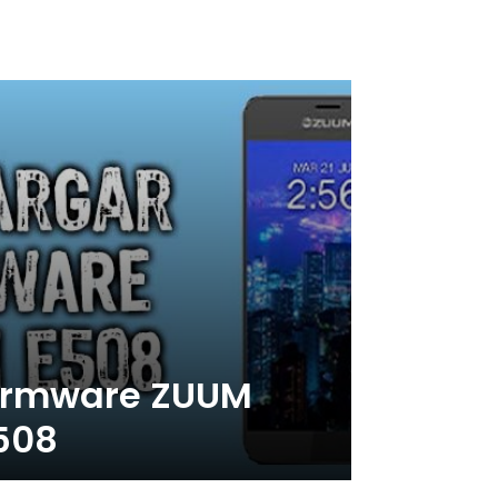
irmware ZUUM
508