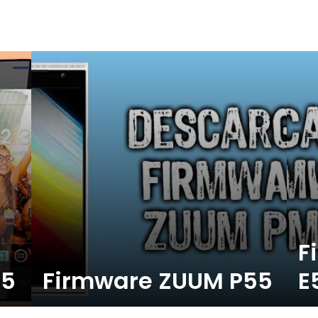
F
45
Firmware ZUUM P55
E