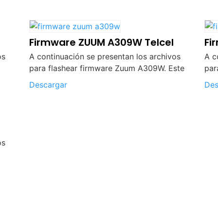
Firmware ZUUM A309W Telcel
Fi
os
A continuación se presentan los archivos
A c
para flashear firmware Zuum A309W. Este
par
Descargar
Des
os