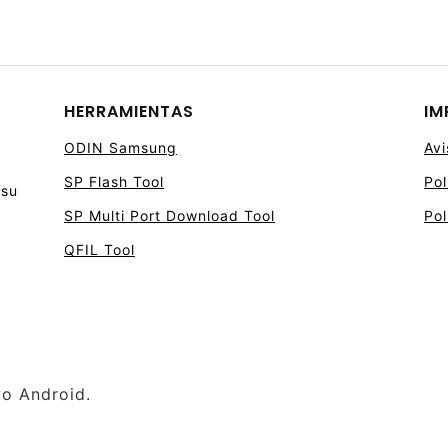
HERRAMIENTAS
IM
ODIN Samsung
Avi
SP Flash Tool
Pol
 su
SP Multi Port Download Tool
Pol
QFIL Tool
vo Android.