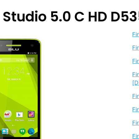
 Studio 5.0 C HD D5
Fi
Fi
Fi
Fi
[D
Fi
Fi
Fi
Fi