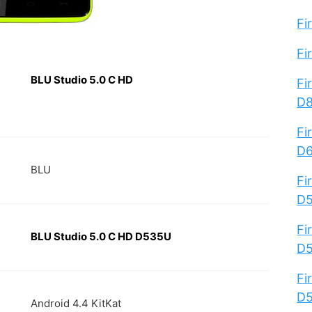
Fi
Fi
BLU Studio 5.0 C HD
Fi
D
Fi
D
BLU
Fi
D
Fi
BLU Studio 5.0 C HD D535U
D
Fi
D
Android 4.4 KitKat