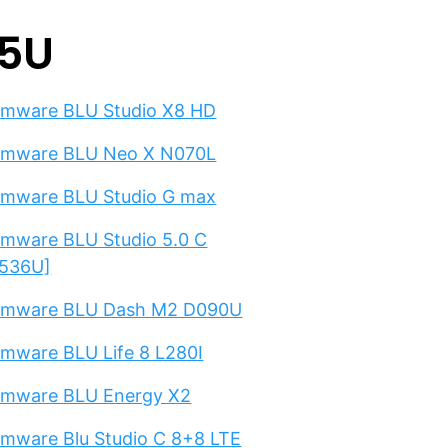
35U
rmware BLU Studio X8 HD
rmware BLU Neo X N070L
rmware BLU Studio G max
rmware BLU Studio 5.0 C
536U]
rmware BLU Dash M2 D090U
rmware BLU Life 8 L280I
rmware BLU Energy X2
rmware Blu Studio C 8+8 LTE