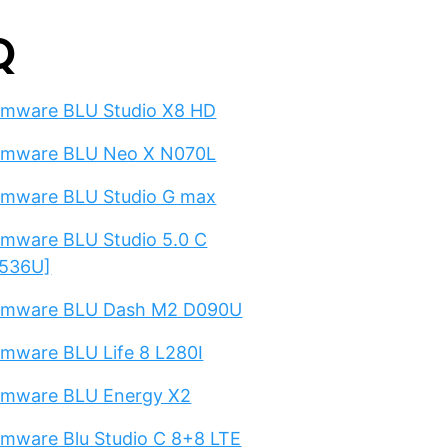
Q
rmware BLU Studio X8 HD
rmware BLU Neo X N070L
rmware BLU Studio G max
rmware BLU Studio 5.0 C
536U]
rmware BLU Dash M2 D090U
rmware BLU Life 8 L280I
rmware BLU Energy X2
rmware Blu Studio C 8+8 LTE