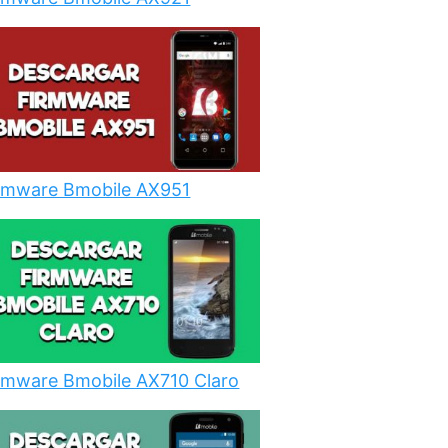
rmware Bmobile AX951
rmware Bmobile AX710 Claro