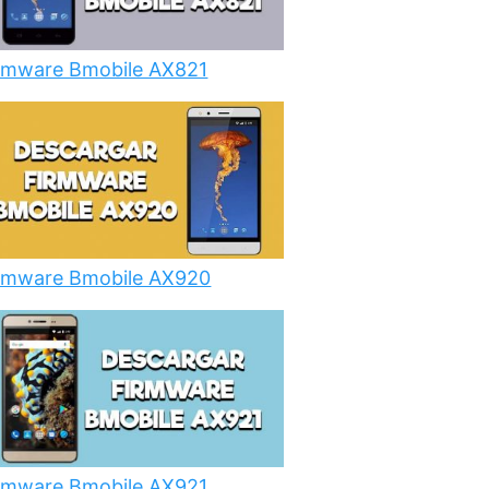
rmware Bmobile AX821
rmware Bmobile AX920
rmware Bmobile AX921