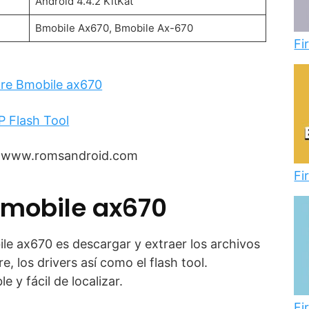
Android 4.4.2 KitKat
Bmobile Ax670, Bmobile Ax-670
Fi
re Bmobile ax670
P Flash Tool
: www.romsandroid.com
Fi
bmobile ax670
bile ax670 es descargar y extraer los archivos
, los drivers así como el flash tool.
 y fácil de localizar.
Fi