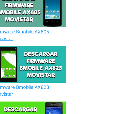
rmware Bmobile AX605
vistar
rmware Bmobile AX823
vistar