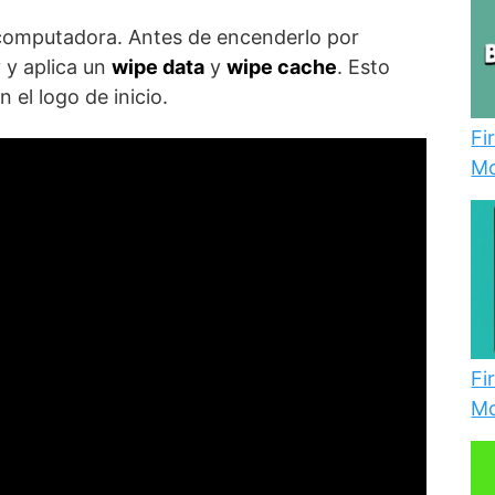
a computadora. Antes de encenderlo por
 y aplica un
wipe data
y
wipe cache
. Esto
 el logo de inicio.
Fi
Mo
Fi
Mo