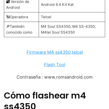
🔐
Versión de
Android 4.4 Kit Kat
Android
📶Operadora
Telcel
🔎También
M4 Soul SS4350, M4 SS-4350,
conocido como
M4tel Soul SS4350
Firmware M4 ss4350 telcel
Flash Tool
Contraseña : www.romsandroid.com
Cómo flashear m4
ss4350