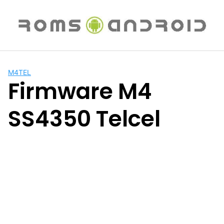
Saltar
al
contenido
M4TEL
Firmware M4
SS4350 Telcel