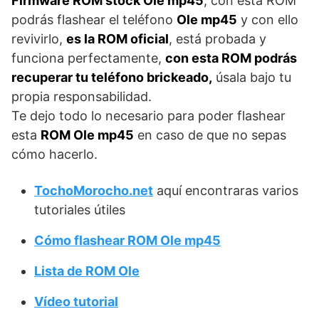
Firmware ROM stock Ole mp45
, con esta ROM
podrás flashear el teléfono
Ole mp45
y con ello
revivirlo,
es la ROM oficial
, está probada y
funciona perfectamente,
con esta ROM podrás
recuperar tu teléfono brickeado,
úsala bajo tu
propia responsabilidad.
Te dejo todo lo necesario para poder flashear
esta
ROM Ole mp45
en caso de que no sepas
cómo hacerlo.
TochoMorocho.net
aquí encontraras varios
tutoriales útiles
Cómo flashear ROM Ole mp45
Lista de ROM Ole
Vídeo tutorial